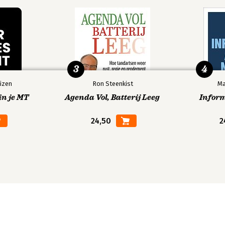
3
4
izen
Ron Steenkist
Ma
in je MT
Agenda Vol, Batterij Leeg
Infor
24,50
2