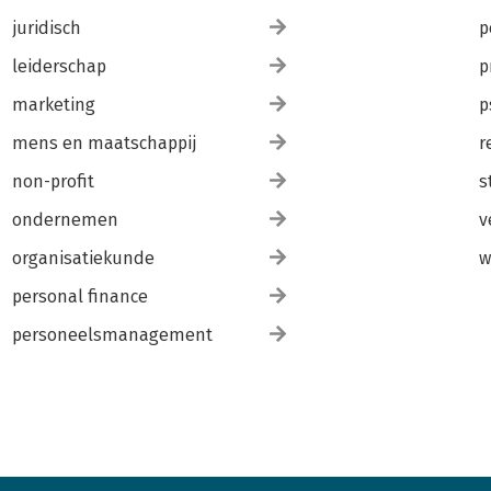
juridisch
p
leiderschap
p
marketing
p
mens en maatschappij
r
non-profit
s
ondernemen
v
organisatiekunde
w
personal finance
personeelsmanagement