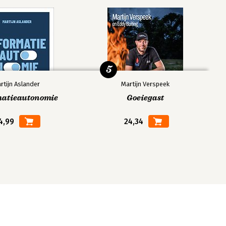
5
rtijn Aslander
Martijn Verspeek
matieautonomie
Goeiegast
4,99
24,34