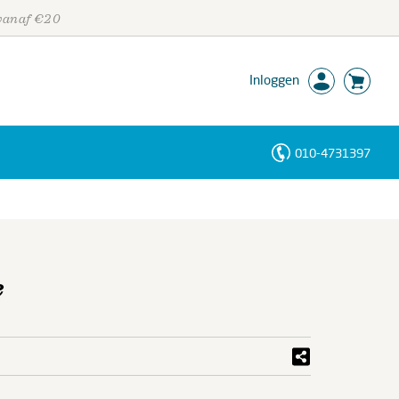
 vanaf €20
Inloggen
010-4731397
Personen
Trefwoorden
e