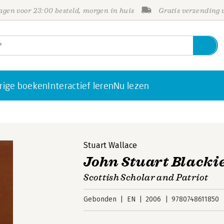
gen voor 23:00 besteld, morgen in huis
Gratis verzending
rige boeken
Interactief leren
Nu lezen
Stuart Wallace
John Stuart Blacki
Scottish Scholar and Patriot
Gebonden
EN
2006
9780748611850