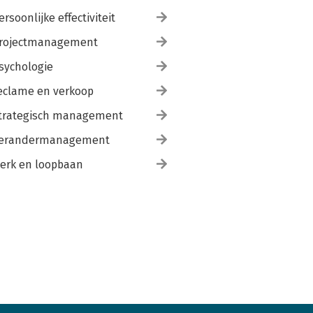
ersoonlijke effectiviteit
rojectmanagement
sychologie
eclame en verkoop
trategisch management
erandermanagement
erk en loopbaan