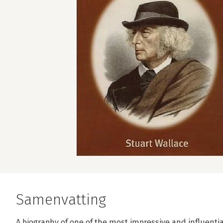
Samenvatting
A biography of one of the most impressive and influentia