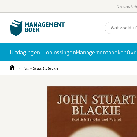
Op werkda
Uitdagingen + oplossingen
Managementboeken
Ove
John Stuart Blackie