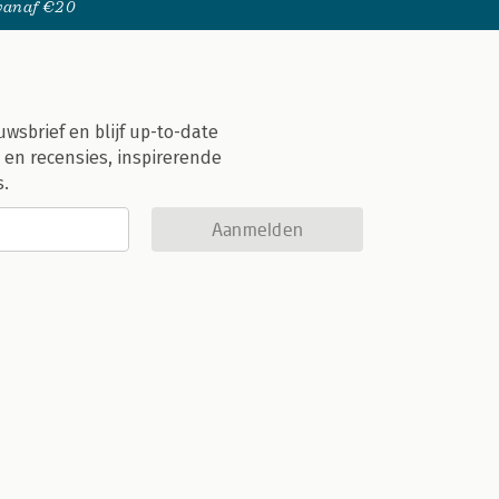
 vanaf €20
uwsbrief en blijf up-to-date
 en recensies, inspirerende
s.
Aanmelden