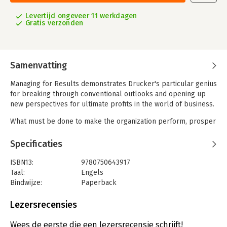
Levertijd ongeveer 11 werkdagen
Gratis verzonden
Samenvatting
Managing for Results demonstrates Drucker's particular genius
for breaking through conventional outlooks and opening up
new perspectives for ultimate profits in the world of business.
What must be done to make the organization perform, prosper
and grow - what the executive, the maker of decisions, must do
to move the enterprise forward - is the subject of this book. It
Specificaties
will be of great value to students of management as well as
executives in industry and commerce, and it deals skilfully and
ISBN13:
9780750643917
perceptively with economic tasks which every business has to
Taal:
Engels
tackle in order to achieve sound performance and economic
Bindwijze:
Paperback
results.
Aantal pagina's:
240
Uitgever:
Taylor & Francis
Lezersrecensies
Druk:
1
Hoofdrubriek:
Leiderschap
,
Strategisch management
,
Wees de eerste die een lezersrecensie schrijft!