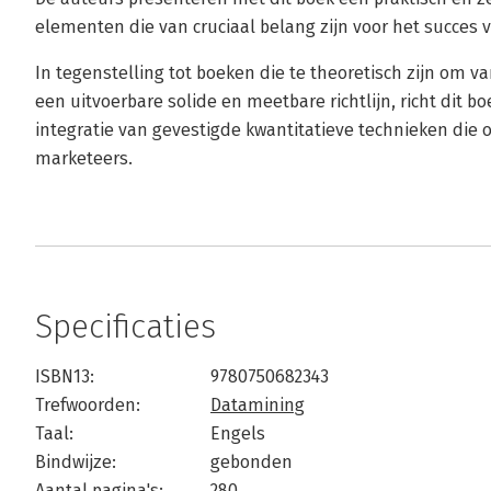
elementen die van cruciaal belang zijn voor het succe
In tegenstelling tot boeken die te theoretisch zijn om van
een uitvoerbare solide en meetbare richtlijn, richt dit b
integratie van gevestigde kwantitatieve technieken die o
marketeers.
Specificaties
ISBN13:
9780750682343
Trefwoorden:
Datamining
Taal:
Engels
Bindwijze:
gebonden
Aantal pagina's:
280