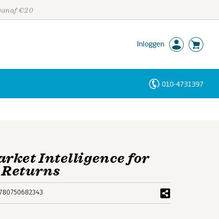
 vanaf €20
Inloggen
010-4731397
Personen
Trefwoorden
rket Intelligence for
 Returns
780750682343