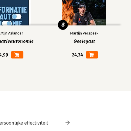
5
rtijn Aslander
Martijn Verspeek
matieautonomie
Goeiegast
4,99
24,34
ersoonlijke effectiviteit