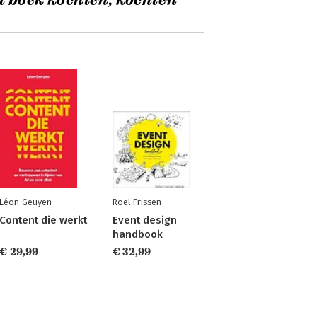
t boek kochten, kochten
Léon Geuyen
Roel Frissen
Content die werkt
Event design
handbook
€ 29,99
€ 32,99