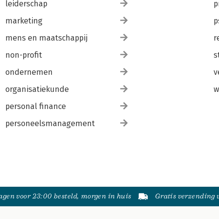
leiderschap
p
marketing
p
mens en maatschappij
r
non-profit
s
ondernemen
v
organisatiekunde
w
personal finance
personeelsmanagement
gen voor 23:00 besteld, morgen in huis
Gratis verzending