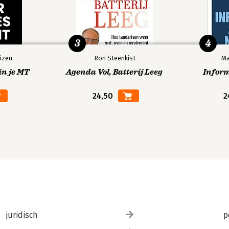
3
4
izen
Ron Steenkist
Ma
in je MT
Agenda Vol, Batterij Leeg
Infor
24,50
2
juridisch
p