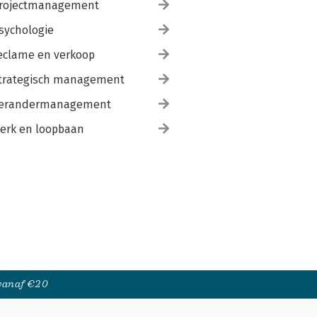
rojectmanagement
sychologie
eclame en verkoop
trategisch management
erandermanagement
erk en loopbaan
 vanaf €20