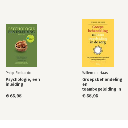
Philip Zimbardo
Willem de Haas
Psychologie, een
Groepsbehandeling
inleiding
en
teambegeleiding in
de zorg
€ 65,95
€ 55,95