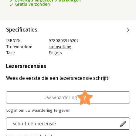
Levertijd ongeveer 9 werkdagen
Gratis verzonden
Specificaties
ISBN13:
9780803976207
Trefwoorden:
counselling
Taal:
Engels
Bindwijze:
paperback
Aantal pagina's:
176
Lezersrecensies
Uitgever:
Sage
Hoofdrubriek:
Psychologie
Wees de eerste die een lezersrecensie schrijft!
?
Uw waardering
Log in om uw waardering te geven
Schrijf een recensie