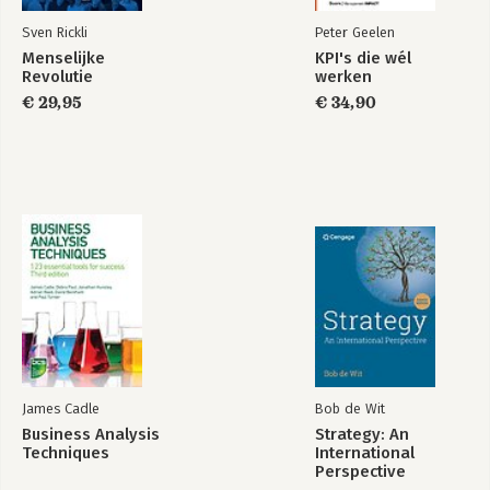
Sven Rickli
Peter Geelen
Menselijke
KPI's die wél
Revolutie
werken
€ 29,95
€ 34,90
James Cadle
Bob de Wit
Business Analysis
Strategy: An
Techniques
International
Perspective