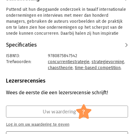
Puttend uit hun diepgaande onderzoek in twaalf internationale
ondernemingen en interviews met meer dan honderd
managers, gebruiken de auteurs voorbeelden uit de praktijk
om te laten zien hoe ondernemingen op het scherpst van de
snede kunnen concurreren. Daarbij halen zij hun inspiratie
deels uit de chaostheorie. De belangrijkste lessen in dit boek
Specificaties
zijn dan ook gerelateerd aan fundamentele wetenschappelijke
principes over complexiteittheorie, de aard van snelheid en
ISBN13:
9780875847542
stapsgewijze evolutie.
Trefwoorden:
concurrentiestrategie
,
strategievorming
,
chaostheorie
,
time-based competition
,
complexiteit
Taal:
Engels
Lezersrecensies
Bindwijze:
gebonden
Aantal pagina's:
299
Wees de eerste die een lezersrecensie schrijft!
Uitgever:
Harvard Business School Press
Hoofdrubriek:
Strategisch management
?
Uw waardering
Log in om uw waardering te geven