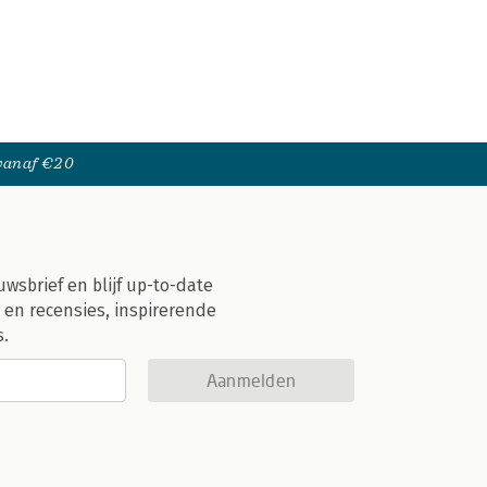
 vanaf €20
uwsbrief en blijf up-to-date
 en recensies, inspirerende
s.
Aanmelden