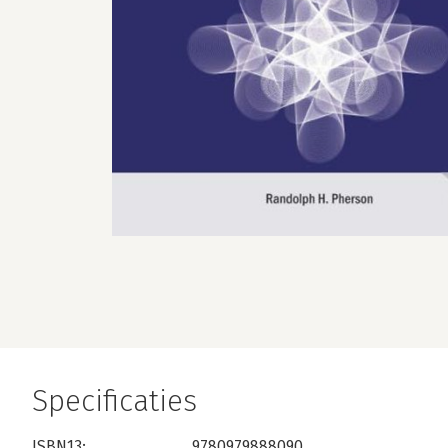
Specificaties
ISBN13:
9780979888090