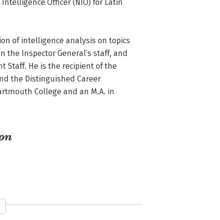
ntelligence Officer (NIO) for Latin 
n of intelligence analysis on topics 
n the Inspector General’s staff, and 
Staff. He is the recipient of the 
and the Distinguished Career 
artmouth College and an M.A. in 
son