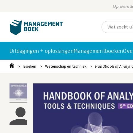
Op werkda
Uitdagingen + oplossingen
Managementboeken
Ove
Boeken
Wetenschap en techniek
Handbook of Analytic