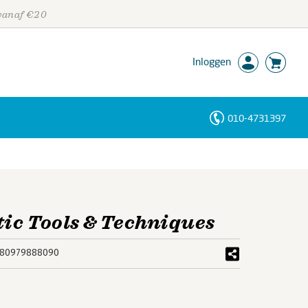
 vanaf €20
Inloggen
010-4731397
Personen
Trefwoorden
ic Tools & Techniques
780979888090