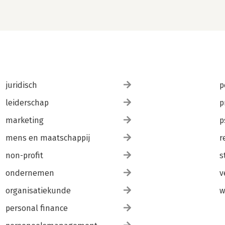
juridisch
p
leiderschap
p
marketing
p
mens en maatschappij
r
non-profit
s
ondernemen
v
organisatiekunde
w
personal finance