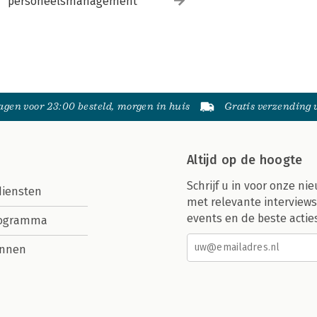
personeelsmanagement
gen voor 23:00 besteld, morgen in huis
Gratis verzending
Altijd op de hoogte
Schrijf u in voor onze nie
diensten
met relevante interviews
events en de beste actie
rogramma
nnen