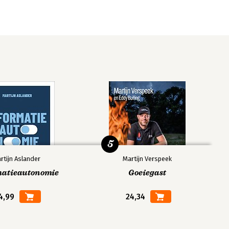
5
rtijn Aslander
Martijn Verspeek
matieautonomie
Goeiegast
4,99
24,34