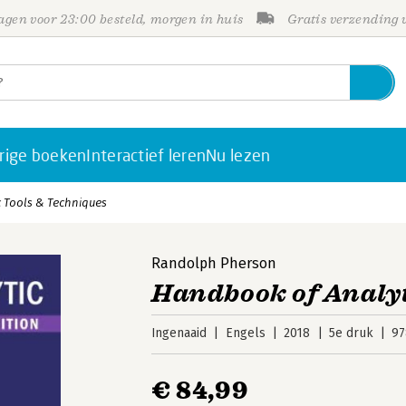
gen voor 23:00 besteld, morgen in huis
Gratis verzending
rige boeken
Interactief leren
Nu lezen
 Tools & Techniques
Randolph Pherson
Handbook of Analyt
Ingenaaid
Engels
2018
5e druk
9
€ 84,99