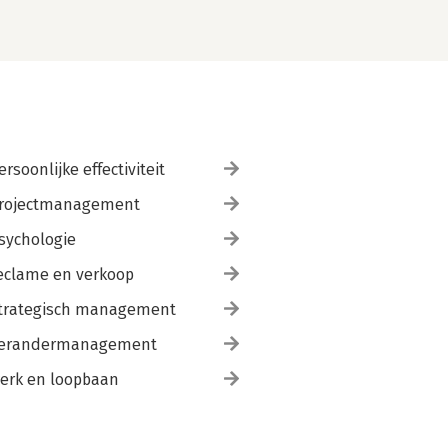
ersoonlijke effectiviteit
rojectmanagement
sychologie
eclame en verkoop
trategisch management
erandermanagement
erk en loopbaan