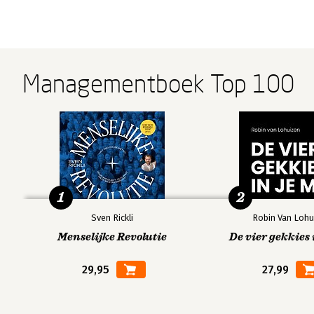
Structured
Cases in
Critical
Managementboek Top 100
Analytic
Intelligence
Thinking for
Techniques
Analysis
Strategic
for
Intelligence
Intelligence
Analysis
Bekijk alle boeken
1
2
Sven Rickli
Robin Van Lohu
Menselijke Revolutie
De vier gekkies 
29,95
27,99