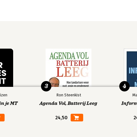
Critical
Clear
Thinking for
Thinking
Strategic
Intelligence
3
4
izen
Ron Steenkist
Ma
in je MT
Agenda Vol, Batterij Leeg
Infor
24,50
2