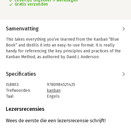
Levertijd ongeveer 9 werkdagen
Gratis verzonden
Samenvatting
This takes everything you’ve learned from the Kanban “Blue
Book” and distills it into an easy-to-use format. It is really
handy for referencing the key principles and practices of the
Kanban Method, as authored by David J. Anderson.
This is also a great refresher book for anybody who already
knows their stuff and just wants an overview of the key themes
Specificaties
and what they mean.
ISBN13:
9780984521425
Trefwoorden:
kanban
Taal:
Engels
Bindwijze:
paperback
Aantal pagina's:
102
Lezersrecensies
Uitgever:
Ingram Content Group LLC
Druk:
1
Wees de eerste die een lezersrecensie schrijft!
Verschijningsdatum:
16-5-2016