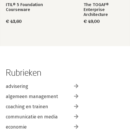
ITIL® 5 Foundation
The TOGAF®
Courseware
Enterprise
Architecture
Foundation Study
€ 43,60
€ 49,00
Guide
Rubrieken
advisering
algemeen management
coaching en trainen
communicatie en media
economie