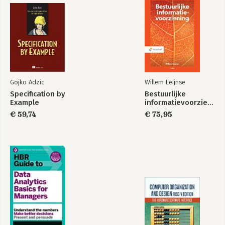
Gojko Adzic
Willem Leijnse
Specification by
Bestuurlijke
Example
informatievoorziening
€ 59,74
€ 75,95