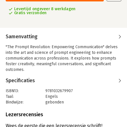
Levertijd ongeveer 8 werkdagen
Gratis verzonden
Samenvatting
"The Prompt Revolution: Empowering Communication" delves
into the art and science of prompt engineering to enhance
communication across professions. It explores how prompts
foster creativity, meaningful conversations, and significant
outcomes.
Specificaties
ISBN13:
9781032679907
Taal:
Engels
Bindwijze:
gebonden
Aantal pagina's:
164
Uitgever:
CRC Press
Lezersrecensies
Verschijningsdatum:
2-12-2024
Wees de eerste die een lezersrecensie schrijft!