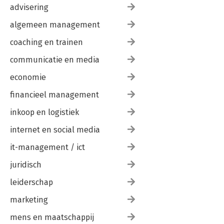
50. Lessons from My Three Decades with the Change Monster
advisering
algemeen management
Contributors
coaching en trainen
communicatie en media
economie
financieel management
inkoop en logistiek
internet en social media
it-management / ict
juridisch
leiderschap
marketing
mens en maatschappij