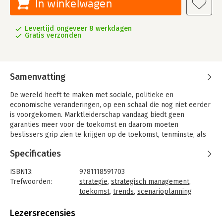
In winkelwagen
Levertijd ongeveer 8 werkdagen
Gratis verzonden
Samenvatting
De wereld heeft te maken met sociale, politieke en
economische veranderingen, op een schaal die nog niet eerder
is voorgekomen. Marktleiderschap vandaag biedt geen
garanties meer voor de toekomst en daarom moeten
beslissers grip zien te krijgen op de toekomst, tenminste, als
ze willen blijven floreren. In 'Own the Future' biedt The Boston
Specificaties
Consulting Group, een van de meest gerenommeerde en
innovatieve consultancyfirma's, een wegenkaart om de
ISBN13:
9781118591703
toekomst onder controle te krijgen. U krijgt maar liefst 50
Trefwoorden:
strategie
,
strategisch management
,
ideeën die u helpen bij het vaststellen van de koers naar de
toekomst
,
trends
,
scenarioplanning
toekomst.
Taal:
Engels
Bindwijze:
gebonden
Lezersrecensies
Aantal pagina's:
374