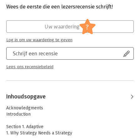
Uitgever:
John Wiley & Sons
Wees de eerste die een lezersrecensie schrijft!
Druk:
1
Verschijningsdatum:
10-6-2013
?
Uw waardering
Hoofdrubriek:
Strategisch management
Log in om uw waardering te geven
Schrijf een recensie
Lees ons recensiebeleid
Inhoudsopgave
Acknowledgments
Introduction
Section 1. Adaptive
1. Why Strategy Needs a Strategy
2. Adaptability. The New Competitive Advantage