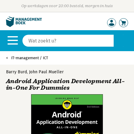
Op werkdagen voor 23:00 besteld, morgen in huis
IT-management / ICT
Barry Burd
,
John Paul Mueller
Android Application Development All–
in–One For Dummies