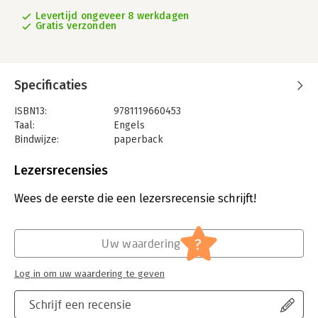
Levertijd ongeveer 8 werkdagen
Gratis verzonden
Specificaties
ISBN13:
9781119660453
Taal:
Engels
Bindwijze:
paperback
Aantal pagina's:
800
Uitgever:
John Wiley & Sons
Lezersrecensies
Druk:
3
Verschijningsdatum:
21-9-2020
Wees de eerste die een lezersrecensie schrijft!
Hoofdrubriek:
IT-management / ICT
Serie:
Dummies (Engelstalig)
?
Uw waardering
Log in om uw waardering te geven
Schrijf een recensie