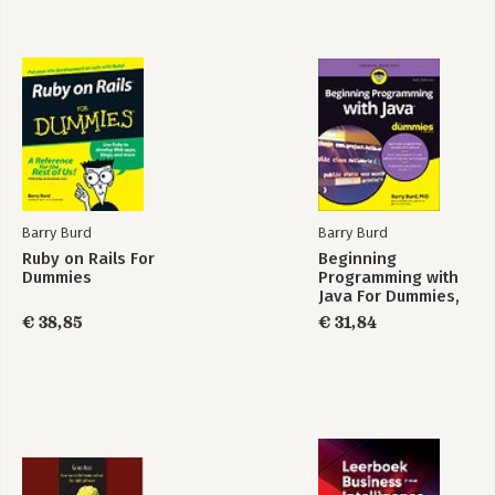
Barry Burd
Barry Burd
Ruby on Rails For
Beginning
Dummies
Programming with
Java For Dummies,
6th Edition
€ 38,85
€ 31,84