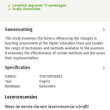
Levertijd ongeveer 11 werkdagen
Gratis verzonden
Samenvatting
This study examines the factors influencing the changes in
teaching assessment at the higher education level and studies
the range of techniques and methods available to the assessor.
It evaluates the effectiveness of certain methods and discusses
their implementation.
Specificaties
ISBN13:
9781138156852
Taal:
Engels
Bindwijze:
Gebonden
Aantal pagina's:
164
Uitgever:
Taylor & Francis
Lezersrecensies
Druk:
1
Serie:
Teaching and Learning in Higher
Wees de eerste die een lezersrecensie schrijft!