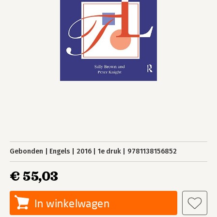
Gebonden
Engels
2016
1e druk
9781138156852
€ 55,03
In winkelwagen