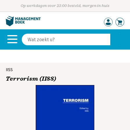
Op werkdagen voor 23:00 besteld, morgen in huis
IISS
Terrorism (IISS)