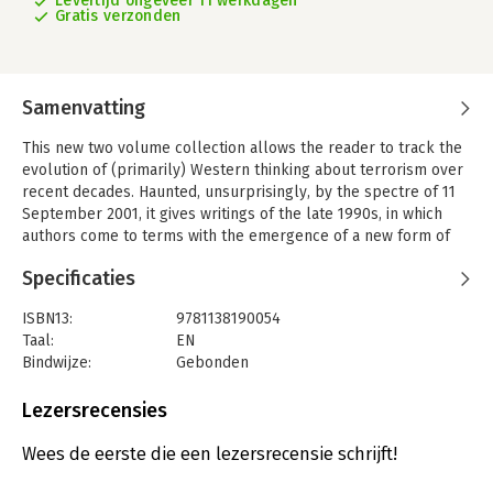
Levertijd ongeveer 11 werkdagen
Gratis verzonden
Samenvatting
This new two volume collection allows the reader to track the
evolution of (primarily) Western thinking about terrorism over
recent decades. Haunted, unsurprisingly, by the spectre of 11
September 2001, it gives writings of the late 1990s, in which
authors come to terms with the emergence of a new form of
terrorism, a particular poignancy. Articles written immediately
Specificaties
after 9/11 show the search for context and meaning that
followed the attacks. And essays since the attacks chart the
ISBN13:
9781138190054
development of the ‘war on terror’, and the various mutations
Taal:
EN
of jihadi movements that continue to dominate headlines today.
Bindwijze:
Gebonden
Aantal pagina's:
278
Uitgever:
Taylor & Francis
Lezersrecensies
Druk:
1
Wees de eerste die een lezersrecensie schrijft!