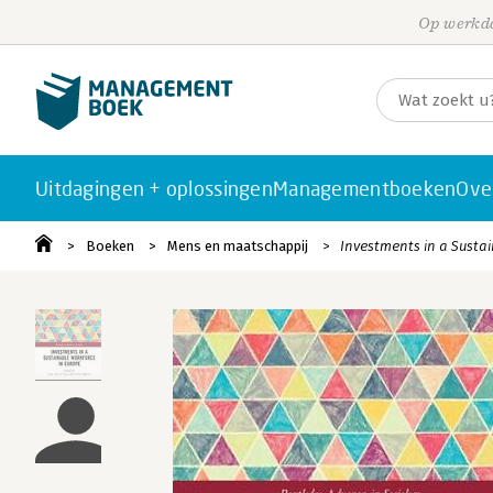
Op werkda
Uitdagingen + oplossingen
Managementboeken
Ove
Boeken
Mens en maatschappij
Investments in a Susta