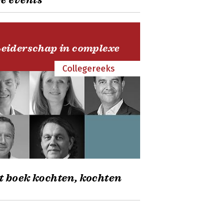
e events
Leiderschap in complexe
Collegereeks
t boek kochten, kochten