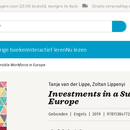
gen voor 23:00 besteld, morgen in huis
Gratis verzending
rige boeken
Interactief leren
Nu lezen
inable Workforce in Europe
Tanja van der Lippe
,
Zoltan Lippenyi
Investments in a S
Europe
Gebonden
Engels
2019
97811384772