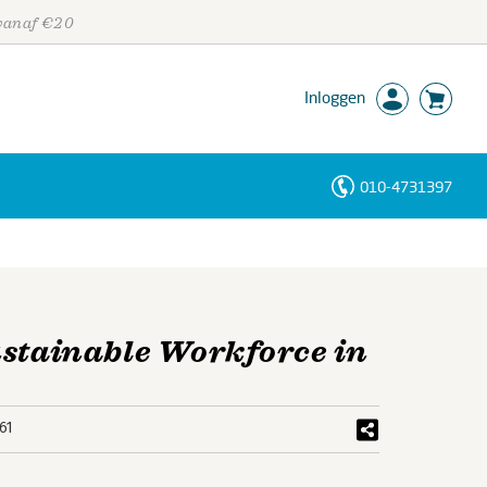
 vanaf €20
Inloggen
010-4731397
Personen
Trefwoorden
ustainable Workforce in
61