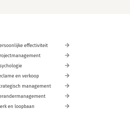
ersoonlijke effectiviteit
rojectmanagement
sychologie
eclame en verkoop
trategisch management
erandermanagement
erk en loopbaan