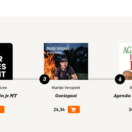
3
4
izen
Martijn Verspeek
R
in je MT
Goeiegast
Agenda V
24,34
2