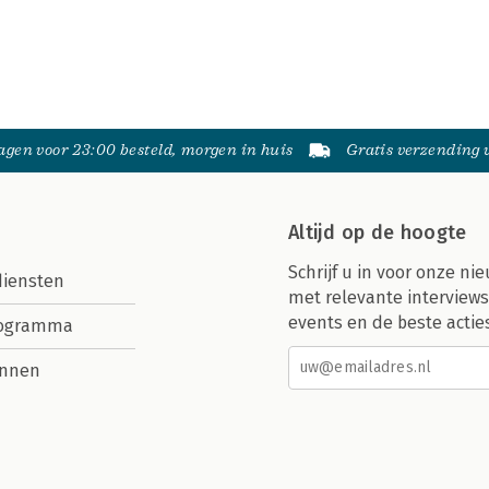
gen voor 23:00 besteld, morgen in huis
Gratis verzending
Altijd op de hoogte
Schrijf u in voor onze nie
diensten
met relevante interviews
events en de beste actie
rogramma
nnen