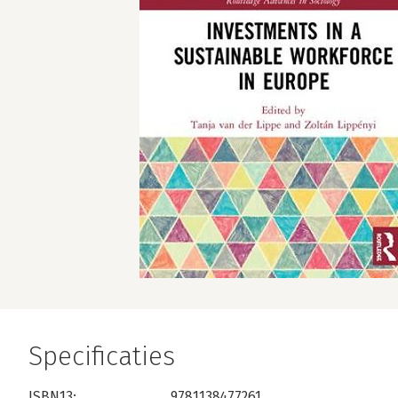
Specificaties
ISBN13:
9781138477261