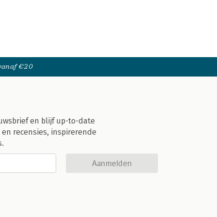
 vanaf €20
uwsbrief en blijf up-to-date
 en recensies, inspirerende
s.
Aanmelden