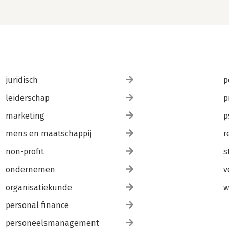
juridisch
p
leiderschap
p
marketing
p
mens en maatschappij
r
non-profit
s
ondernemen
v
organisatiekunde
w
personal finance
personeelsmanagement