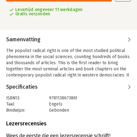
Levertijd ongeveer 11 werkdagen
Gratis verzonden
Samenvatting
The populist radical right is one of the most studied political
phenomena in the social sciences, counting hundreds of books
and thousands of articles. This is the first reader to bring
together the most seminal articles and book chapters on the
contemporary populist radical right in western democracies. It
has a broad regional and topical focus and includes work that
Specificaties
has made an original theoretical contribution to the field, which
make them less time-specific. The reader is organized in six
ISBN13:
9781138673861
thematic sections:
Taal:
Engels
(1) ideology and issues;
Bindwijze:
Gebonden
Aantal pagina's:
660
(2) parties, organizations, and subcultures;
Uitgever:
Taylor & Francis
Lezersrecensies
Druk:
1
(3) leaders, members, and voters;
Serie:
Routledge Studies in Extremism and
Wees de eerste die een lezersrecensie schrijft!