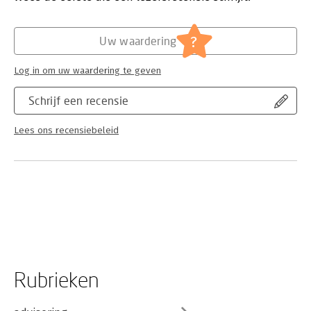
Democracy
(4) causes;
(5) consequences; and
?
Uw waardering
(6) responses.
Log in om uw waardering te geven
Each section features a short introduction by the editor, which
introduces and ties together the selected pieces and provides
Schrijf een recensie
discussion questions and suggestions for further readings. The
reader is ended with a conclusion in which the editor reflects
Lees ons recensiebeleid
on the future of the populist radical right in light of (more)
recent political developments – most notably the Greek
economic crisis and the refugee crisis – and suggest avenues
for future research.
Rubrieken