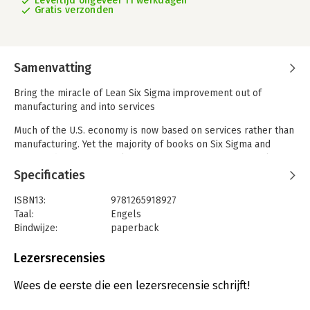
Levertijd ongeveer 11 werkdagen
Gratis verzonden
Samenvatting
Bring the miracle of Lean Six Sigma improvement out of
manufacturing and into services
Much of the U.S. economy is now based on services rather than
manufacturing. Yet the majority of books on Six Sigma and
Lean--today's major quality improvement initiatives--explain
only how to implement these techniques in a manufacturing
Specificaties
environment.
ISBN13:
9781265918927
Lean Six Sigma for Services fills the need for a service-based
Taal:
Engels
approach, explaining how companies of all types can cost-
Bindwijze:
paperback
effectively translate manufacturing-oriented Lean Six Sigma
Uitgever:
McGraw-Hill Education
tools into the service delivery process.
Lezersrecensies
Filled with case studies detailing dramatic service
Wees de eerste die een lezersrecensie schrijft!
improvements in organizations from Lockheed Martin to
Stanford University Hospital, this bottom-line book provides