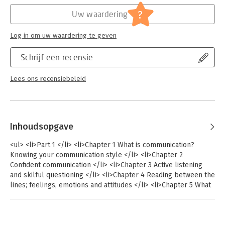
Explain yourself clearly, and get your point across easily Know
what to say to help others open up to you Feel confident about
?
Uw waardering
communicating with a wide range of people
Log in om uw waardering te geven
Schrijf een recensie
Lees ons recensiebeleid
Inhoudsopgave
<ul> <li>Part 1 </li> <li>Chapter 1 What is communication?
Knowing your communication style </li> <li>Chapter 2
Confident communication </li> <li>Chapter 3 Active listening
and skilful questioning </li> <li>Chapter 4 Reading between the
lines; feelings, emotions and attitudes </li> <li>Chapter 5 What
to say, how to say it. </li> <li>Chapter 6 Put it in writing</li>
<li>Part 2 </li> <li>Chapter 7 Putting it into practice</li> </ul>