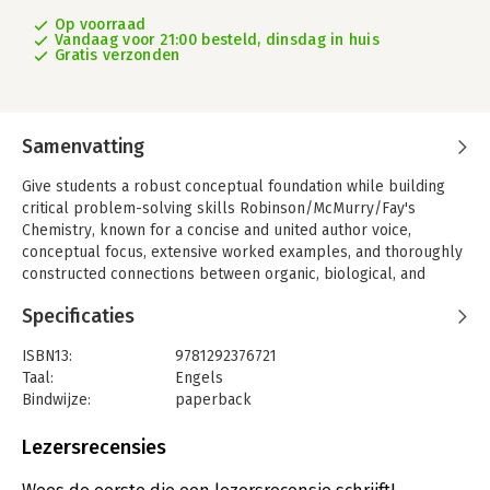
Op voorraad
Vandaag voor 21:00 besteld, dinsdag in huis
Gratis verzonden
Samenvatting
Give students a robust conceptual foundation while building
critical problem-solving skills Robinson/McMurry/Fay's
Chemistry, known for a concise and united author voice,
conceptual focus, extensive worked examples, and thoroughly
constructed connections between organic, biological, and
general chemistry, highlights the application of chemistry to
Specificaties
students' lives and careers.
Lead author Jill Robinson strengthens the student orientation
ISBN13:
9781292376721
by creating more engaging, active learning opportunities for
Taal:
Engels
students and faculty. With the 8th Edition, Robinson draws
Bindwijze:
paperback
upon her exceptional teaching skills to provide new interactive
Uitgever:
Pearson
experiences that help identify and address students'
Druk:
8
Lezersrecensies
preconceptions.
Verschijningsdatum:
3-8-2021