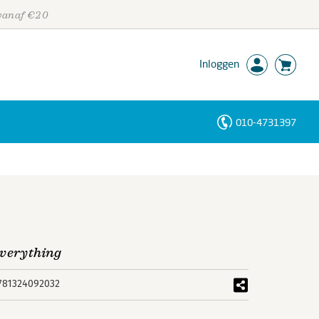
 vanaf €20
Inloggen
010-4731397
Personen
Trefwoorden
Everything
781324092032