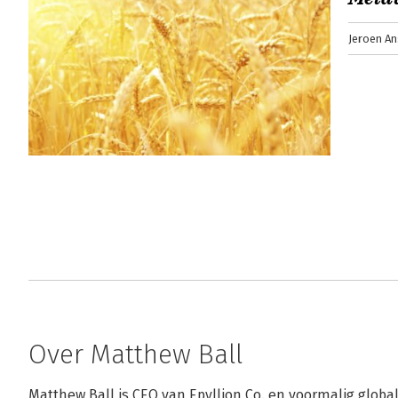
Jeroen An
Over Matthew Ball
Matthew Ball is CEO van Epyllion Co. en voormalig globa