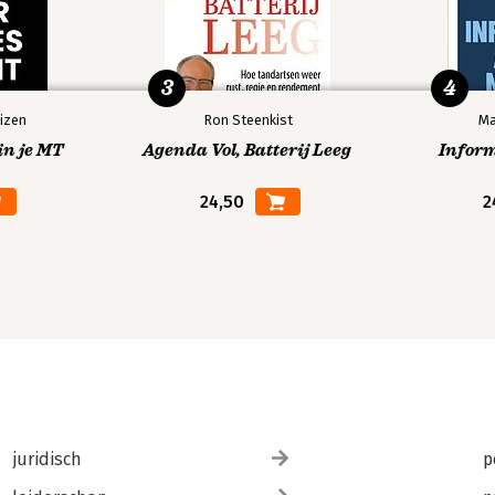
3
4
izen
Ron Steenkist
Ma
in je MT
Agenda Vol, Batterij Leeg
Infor
24,50
2
juridisch
p