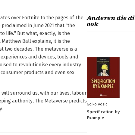
Anderen die di
tes over Fortnite to the pages of The
ook
proclaimed in June 2021 that "the
 life." But what, exactly, is the
Matthew Ball explains, it is the
ast two decades. The metaverse is a
d experiences and devices, tools and
 poised to revolutionise every industry
, consumer products and even sex
 will surround us, with our lives, labour
eping authority, The Metaverse predicts
Gojko Adzic
y.
Specification by
Example