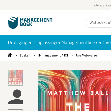
Op werkda
Uitdagingen + oplossingen
Managementboeken
Ove
Boeken
IT-management / ICT
The Metaverse