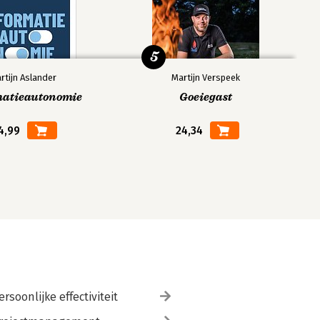
5
rtijn Aslander
Martijn Verspeek
matieautonomie
Goeiegast
4,99
24,34
ersoonlijke effectiviteit