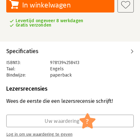
In winkelwagen
Levertijd ongeveer 8 werkdagen
Gratis verzonden
Specificaties
ISBN13:
9781394258413
Taal:
Engels
Bindwijze:
paperback
Uitgever:
Sybex
Verschijningsdatum:
18-8-2024
Lezersrecensies
Hoofdrubriek:
IT-management / ICT
Wees de eerste die een lezersrecensie schrijft!
?
Uw waardering
Log in om uw waardering te geven