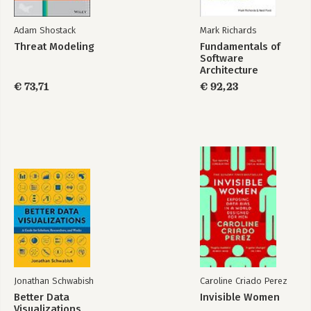
Adam Shostack
Mark Richards
Threat Modeling
Fundamentals of
Software
Architecture
€ 73,71
€ 92,23
Jonathan Schwabish
Caroline Criado Perez
Better Data
Invisible Women
Visualizations