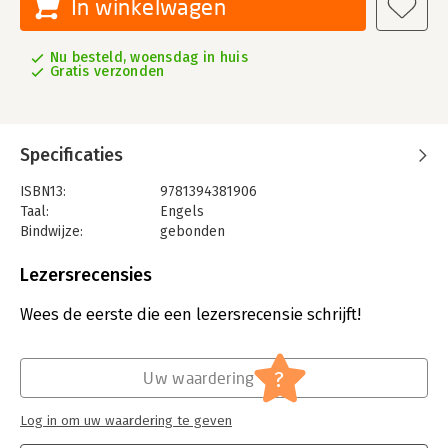
In winkelwagen
Nu besteld, woensdag in huis
Gratis verzonden
Specificaties
ISBN13:
9781394381906
Taal:
Engels
Bindwijze:
gebonden
Aantal pagina's:
624
Uitgever:
John Wiley & Sons
Lezersrecensies
Druk:
2
Verschijningsdatum:
9-4-2026
Wees de eerste die een lezersrecensie schrijft!
Hoofdrubriek:
IT-management / ICT
,
Strategisch
management
?
Uw waardering
Log in om uw waardering te geven