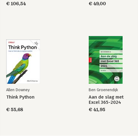
Edition
informatiemanagement
€ 106,54
€ 49,00
Allen Downey
Ben Groenendijk
Think Python
Aan de slag met
Excel 365-2024
€ 55,68
€ 41,95