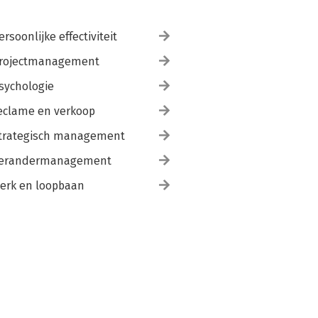
ersoonlijke effectiviteit
rojectmanagement
sychologie
eclame en verkoop
trategisch management
erandermanagement
erk en loopbaan