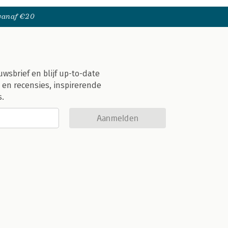
 vanaf €20
uwsbrief en blijf up-to-date
 en recensies, inspirerende
s.
Aanmelden