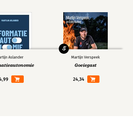
5
rtijn Aslander
Martijn Verspeek
matieautonomie
Goeiegast
4,99
24,34