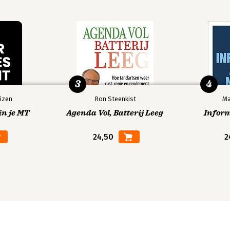
3
4
izen
Ron Steenkist
Ma
in je MT
Agenda Vol, Batterij Leeg
Infor
24,50
2