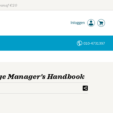
 vanaf €20
Inloggen
010-4731397
Personen
Trefwoorden
nge Manager's Handbook