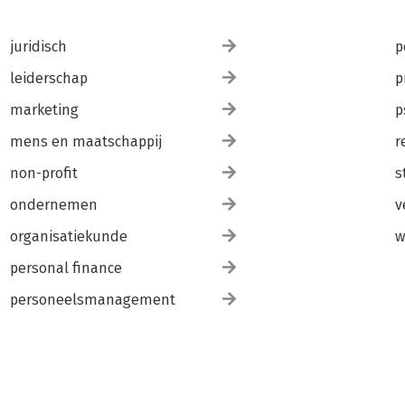
juridisch
p
leiderschap
p
marketing
p
mens en maatschappij
r
non-profit
s
ondernemen
v
organisatiekunde
w
personal finance
personeelsmanagement