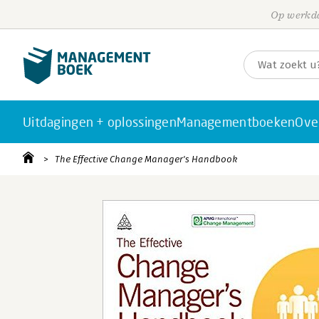
Op werkda
Uitdagingen + oplossingen
Managementboeken
Ove
The Effective Change Manager's Handbook