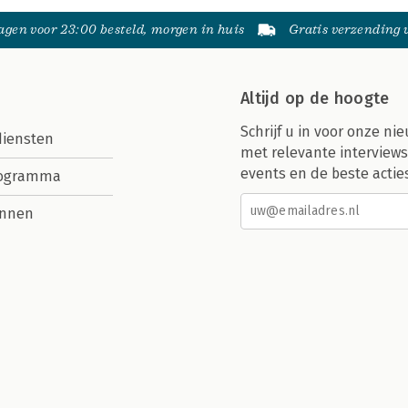
gen voor 23:00 besteld, morgen in huis
Gratis verzending
Altijd op de hoogte
Schrijf u in voor onze nie
diensten
met relevante interviews
events en de beste actie
rogramma
nnen