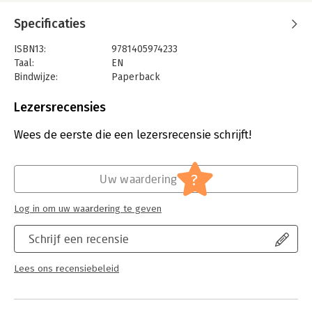
Specificaties
ISBN13:
9781405974233
Taal:
EN
Bindwijze:
Paperback
Aantal pagina's:
288
Uitgever:
Penguin Books Ltd
Lezersrecensies
Wees de eerste die een lezersrecensie schrijft!
?
Uw waardering
Log in om uw waardering te geven
Schrijf een recensie
Lees ons recensiebeleid