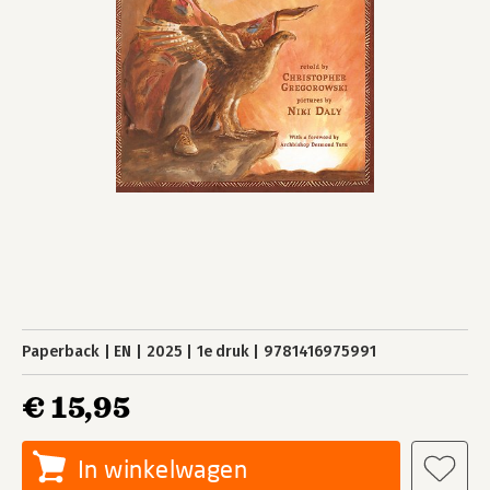
Paperback
EN
2025
1e druk
9781416975991
€ 15,95
In winkelwagen