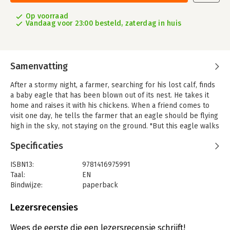
Op voorraad
Vandaag voor 23:00 besteld, zaterdag in huis
Samenvatting
After a stormy night, a farmer, searching for his lost calf, finds
a baby eagle that has been blown out of its nest. He takes it
home and raises it with his chickens. When a friend comes to
visit one day, he tells the farmer that an eagle should be flying
high in the sky, not staying on the ground. "But this eagle walks
like a chicken, eats like a chicken, even thinks like a chicken,"
Specificaties
the farmer replies.
Twice, the farmer's friend tries to get the eagle to fly, but it
ISBN13:
9781416975991
sees the chickens on the ground and drops down each time. At
Taal:
EN
last the friend, followed by the farmer, carries the young eagle
Bindwijze:
paperback
back into the mountains and places the great bird on a rocky
Aantal pagina's:
36
ledge, just before sunrise. As the air is filled with golden light
Uitgever:
Aladdin
Lezersrecensies
and the sun appears, the friend cries, "Fly, Eagle, fly!" and the
Druk:
1
eagle raises its wings and soars upward, out of sight.
Verschijningsdatum:
18-6-2025
Wees de eerste die een lezersrecensie schrijft!
This simply told yet dramatic story from Africa will delight