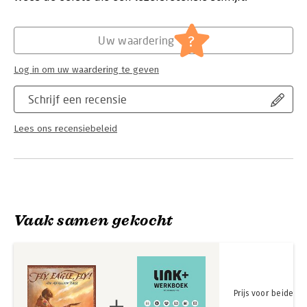
children everywhere and encourage them to "lift off and soar,"
as Archbishop Tutu puts it in his foreword. In lovely, expressive
?
paintings of great beauty, sparked with touches of humor, Niki
Uw waardering
Daly, an internationally known artist, catches the essence of
this powerful tale.
Log in om uw waardering te geven
Schrijf een recensie
Lees ons recensiebeleid
Vaak samen gekocht
Prijs voor beide