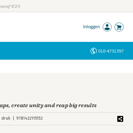
 vanaf €20
Inloggen
010-4731397
Personen
Trefwoorden
aps, create unity and reap big results
e druk
9781422115152