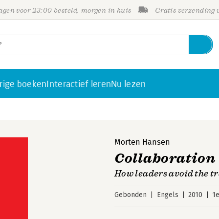
gen voor 23:00 besteld, morgen in huis
Gratis verzending
rige boeken
Interactief leren
Nu lezen
Morten Hansen
Collaboration
How leaders avoid the tr
Gebonden
Engels
2010
1