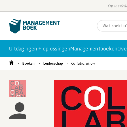
Op werkda
Uitdagingen + oplossingen
Managementboeken
Ove
Boeken
Leiderschap
Collaboration