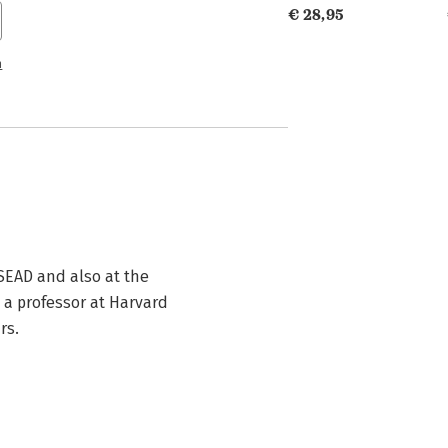
€ 28,95
n
SEAD and also at the

 a professor at Harvard

rs.