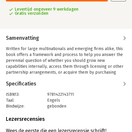
Levertijd ongeveer 9 werkdagen
Gratis verzonden
Samenvatting
Written for large multinationals and emerging firms alike, this
book offers a framework and process to help you answer the
perennial question of whether you should grow new
capabilities internally, access them through licensing or other
partnership arrangements, or acquire them by purchasing
other companies.
Specificaties
ISBN13:
9781422143711
Taal:
Engels
Bindwijze:
gebonden
Aantal pagina's:
256
Uitgever:
Harvard Business Review
Lezersrecensies
Verschijningsdatum:
1-8-2012
Wees de eerste die een lezersrecensie schrijft!