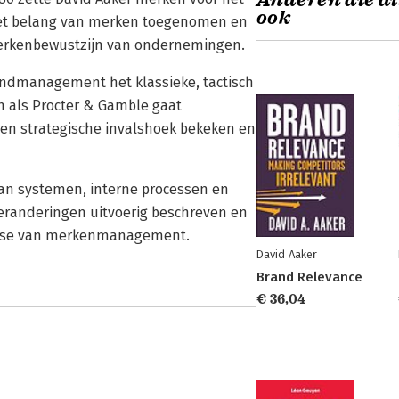
Anderen die di
ook
het belang van merken toegenomen en
 merkenbewustzijn van ondernemingen.
andmanagement het klassieke, tactisch
als Procter & Gamble gaat
en strategische invalshoek bekeken en
 van systemen, interne processen en
veranderingen uitvoerig beschreven en
 fase van merkenmanagement.
David Aaker
Brand Relevance
€ 36,04