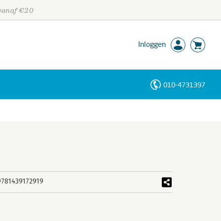
 vanaf €20
Inloggen
010-4731397
Personen
Trefwoorden
9781439172919