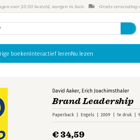
gen voor 23:00 besteld, morgen in huis
Gratis verzending
rige boeken
Interactief leren
Nu lezen
David Aaker
,
Erich Joachimsthaler
Brand Leadership
Paperback
Engels
2009
1e druk
€ 34,59