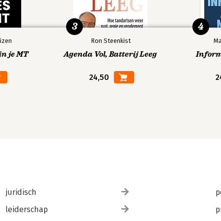
3
4
izen
Ron Steenkist
Ma
in je MT
Agenda Vol, Batterij Leeg
Infor
24,50
2
juridisch
p
leiderschap
p