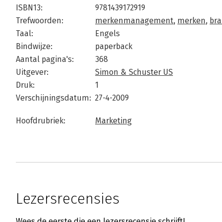
ISBN13:
9781439172919
Trefwoorden:
merkenmanagement
,
merken
,
br
Taal:
Engels
Bindwijze:
paperback
Aantal pagina's:
368
Uitgever:
Simon & Schuster US
Druk:
1
Verschijningsdatum:
27-4-2009
Hoofdrubriek:
Marketing
Lezersrecensies
Wees de eerste die een lezersrecensie schrijft!