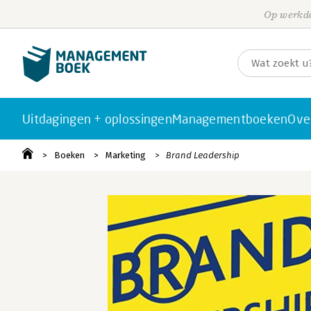
Op werkda
Uitdagingen + oplossingen
Managementboeken
Ove
Boeken
Marketing
Brand Leadership