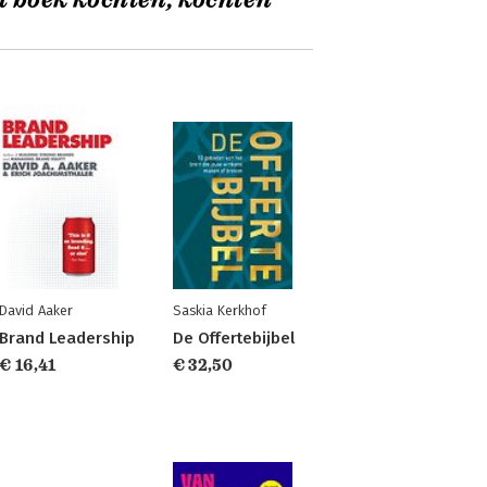
t boek kochten, kochten
David Aaker
Saskia Kerkhof
Brand Leadership
De Offertebijbel
€ 16,41
€ 32,50