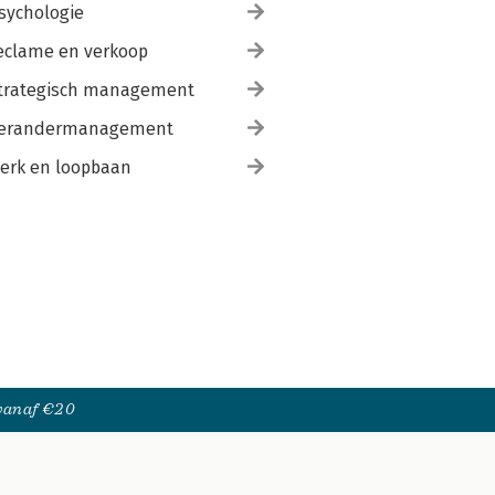
sychologie
eclame en verkoop
trategisch management
erandermanagement
erk en loopbaan
 vanaf €20