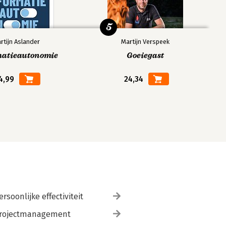
5
rtijn Aslander
Martijn Verspeek
matieautonomie
Goeiegast
4,99
24,34
ersoonlijke effectiviteit
rojectmanagement