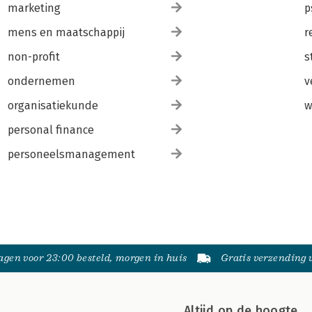
marketing
p
mens en maatschappij
r
non-profit
s
ondernemen
v
organisatiekunde
w
personal finance
personeelsmanagement
gen voor 23:00 besteld, morgen in huis
Gratis verzending
Altijd op de hoogte