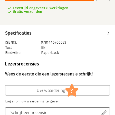
Levertijd ongeveer 8 werkdagen
Gratis verzonden
Specificaties
ISBN13:
9781446766033
Taal:
EN
Bindwijze:
Paperback
Aantal pagina's:
178
Uitgever:
Lulu Press Inc
Lezersrecensies
Wees de eerste die een lezersrecensie schrijft!
?
Uw waardering
Log in om uw waardering te geven
Schrijf een recensie