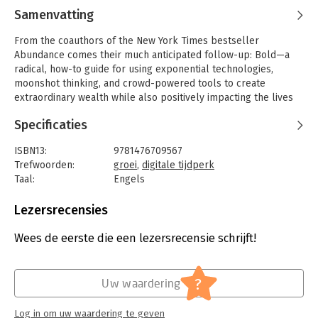
Samenvatting
From the coauthors of the New York Times bestseller
Abundance comes their much anticipated follow-up: Bold—a
radical, how-to guide for using exponential technologies,
moonshot thinking, and crowd-powered tools to create
extraordinary wealth while also positively impacting the lives
of billions.
Specificaties
Bold unfolds in three parts. Part One focuses on the
exponential technologies that are disrupting today’s Fortune
ISBN13:
9781476709567
500 companies and enabling upstart entrepreneurs to go from
Trefwoorden:
groei
,
digitale tijdperk
‘I’ve got an idea’ to ‘I run a billion-dollar company’ far faster
Taal:
Engels
than ever before. The authors provide exceptional insight into
Bindwijze:
ingenaaid
the power of 3D printing, artificial intelligence, robotics,
Uitgever:
Simon & Schuster US
Lezersrecensies
networks and sensors, and synthetic biology. Part Two of the
Verschijningsdatum:
19-2-2015
book focuses on the Psychology of Bold, drawing on insights
Wees de eerste die een lezersrecensie schrijft!
from billionaire entrepreneurs Larry Page, Elon Musk, Richard
Hoofdrubriek:
Strategisch management
Branson, and Jeff Bezos. In addition, Diamandis reveals his
entrepreneurial secrets garnered from building fifteen
?
Uw waardering
companies, including such audacious ventures as Singularity
University, XPRIZE, Planetary Resources, and Human Longevity,
Log in om uw waardering te geven