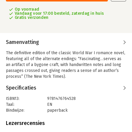
Op voorraad
Vandaag voor 17:00 besteld, zaterdag in huis
Gratis verzonden
Samenvatting
The definitive edition of the classic World War I romance novel,
featuring all of the alternate endings: “Fascinating…serves as
an artifact of a bygone craft, with handwritten notes and long
passages crossed out, giving readers a sense of an author’s
process” (The New York Times).
Written when Ernest Hemingway was thirty years old and
Specificaties
lauded as the best American novel to emerge from World War
I, A Farewell to Arms is the unforgettable tragic story of an
ISBN13:
9781476764528
American ambulance driver on the Italian front and his passion
Taal:
EN
for a beautiful English nurse.
Bindwijze:
paperback
Aantal pagina's:
352
Set against the looming horrors of the battlefield frontlines—
Uitgever:
Scribner
Lezersrecensies
weary, demoralized men marching in the rain during the
Druk:
1
German attack on Caporetto; the profound struggle between