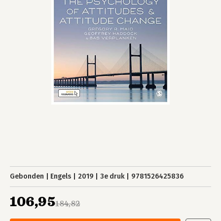
Gebonden
Engels
2019
3e druk
9781526425836
106,95
184,82