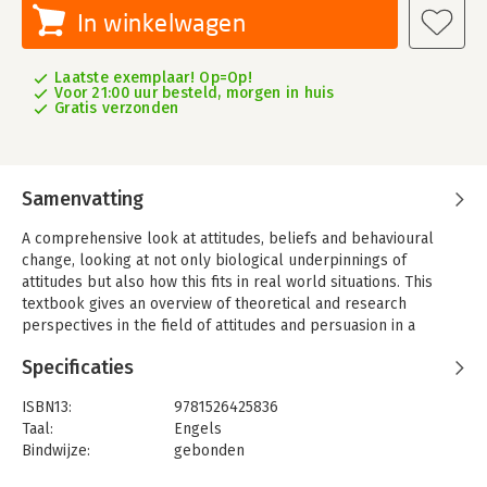
In winkelwagen
Laatste exemplaar! Op=Op!
Voor 21:00 uur besteld, morgen in huis
Gratis verzonden
Samenvatting
A comprehensive look at attitudes, beliefs and behavioural
change, looking at not only biological underpinnings of
attitudes but also how this fits in real world situations. This
textbook gives an overview of theoretical and research
perspectives in the field of attitudes and persuasion in a
simple, user friendly way.
Specificaties
ISBN13:
9781526425836
Taal:
Engels
Bindwijze:
gebonden
Aantal pagina's:
400