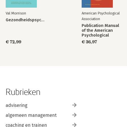
Val Morrison
American Psychological
Association
Gezondheidspsychologie
Publication Manual
of the American
Psychological
Association 2020
€ 72,99
€ 36,97
Rubrieken
advisering
algemeen management
coaching en trainen