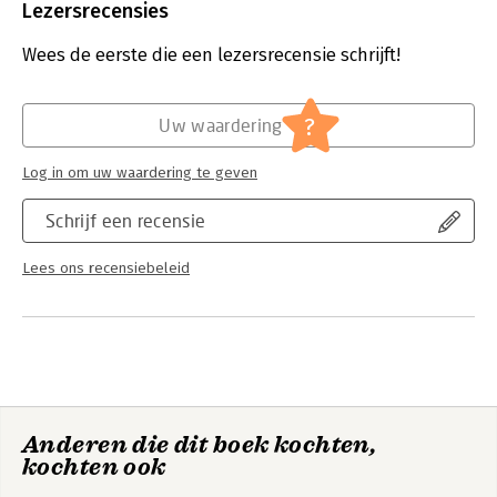
Uitgever:
Sage
Lezersrecensies
Druk:
3
Verschijningsdatum:
19-1-2023
Wees de eerste die een lezersrecensie schrijft!
Hoofdrubriek:
Psychologie
?
Uw waardering
Log in om uw waardering te geven
Schrijf een recensie
Lees ons recensiebeleid
Anderen die dit boek kochten,
kochten ook