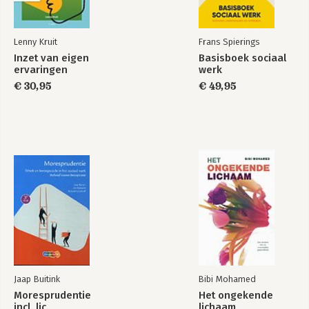
Lenny Kruit
Frans Spierings
Inzet van eigen
Basisboek sociaal
ervaringen
werk
€ 30,95
€ 49,95
Jaap Buitink
Bibi Mohamed
Moresprudentie
Het ongekende
incl. lic.
lichaam