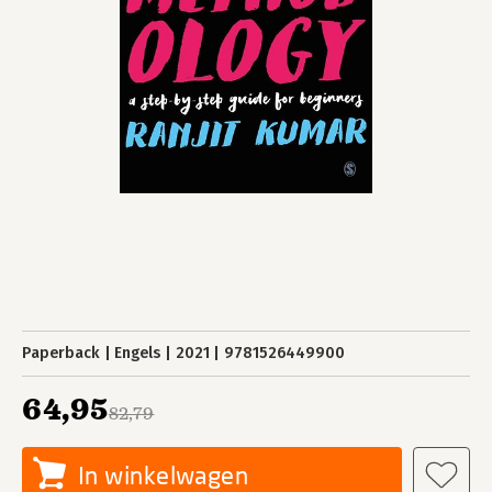
Paperback
Engels
2021
9781526449900
64,95
82,79
In winkelwagen