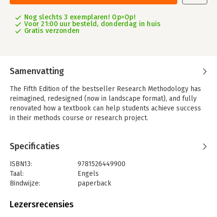
Nog slechts 3 exemplaren! Op=Op!
Voor 21:00 uur besteld, donderdag in huis
Gratis verzonden
Samenvatting
The Fifth Edition of the bestseller Research Methodology has
reimagined, redesigned (now in landscape format), and fully
renovated how a textbook can help students achieve success
in their methods course or research project.
Specificaties
ISBN13:
9781526449900
Taal:
Engels
Bindwijze:
paperback
Aantal pagina's:
528
Uitgever:
Sage
Lezersrecensies
Verschijningsdatum:
2-12-2021