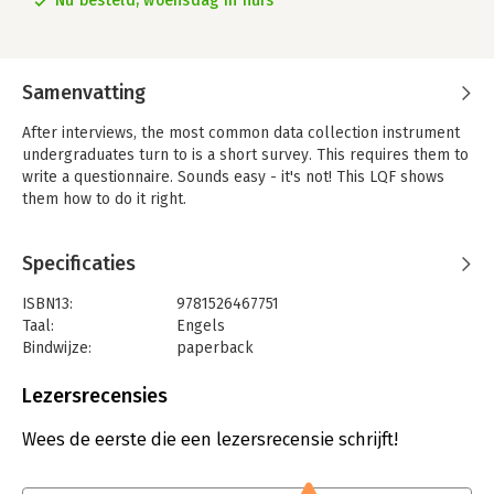
Nu besteld, woensdag in huis
Samenvatting
After interviews, the most common data collection instrument
undergraduates turn to is a short survey. This requires them to
write a questionnaire. Sounds easy - it's not! This LQF shows
them how to do it right.
Specificaties
ISBN13:
9781526467751
Taal:
Engels
Bindwijze:
paperback
Aantal pagina's:
124
Uitgever:
Sage
Lezersrecensies
Druk:
1
Verschijningsdatum:
25-2-2023
Wees de eerste die een lezersrecensie schrijft!
Hoofdrubriek:
Communicatie en media