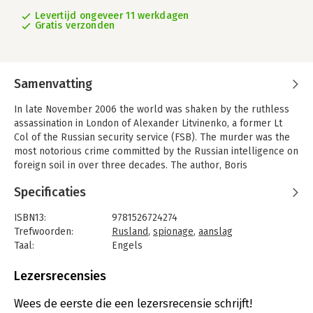
Levertijd ongeveer 11 werkdagen
Gratis verzonden
Samenvatting
In late November 2006 the world was shaken by the ruthless
assassination in London of Alexander Litvinenko, a former Lt
Col of the Russian security service (FSB). The murder was the
most notorious crime committed by the Russian intelligence on
foreign soil in over three decades. The author, Boris
Volodarsky, who was consulted by the Metropolitan Police
Specificaties
during the investigation and remains in close contact with
Litvinenkos widow, is a former Russian military intelligence
ISBN13:
9781526724274
officer and an international expert in special operations.
Trefwoorden:
Rusland
,
spionage
,
aanslag
His narrative reveals that since 1917 beginning with Lenin and
Taal:
Engels
his Cheka the Russian security services have regularly carried
Bindwijze:
paperback
out bespoke poisoning operations all over the world to
Aantal pagina's:
288
Lezersrecensies
eliminate the enemies of the Kremlin. The author proves that
Uitgever:
Pen & Sword Books Ltd
the Litvinenkos poisoning is just one episode in the chain of
Druk:
1
Wees de eerste die een lezersrecensie schrijft!