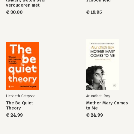
(willen) weten over
schoonheid
verouderen met
autisme
€ 30,00
€ 19,95
Liesbeth Catrysse
Arundhati Roy
The Be Quiet
Mother Mary Comes
Theory
to Me
€ 24,99
€ 24,99