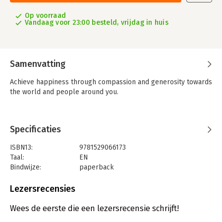
Op voorraad
Vandaag voor 23:00 besteld, vrijdag in huis
Samenvatting
Achieve happiness through compassion and generosity towards
the world and people around you.
Specificaties
ISBN13:
9781529066173
Taal:
EN
Bindwijze:
paperback
Aantal pagina's:
400
Uitgever:
Pan Macmillan
Lezersrecensies
Verschijningsdatum:
20-7-2023
Wees de eerste die een lezersrecensie schrijft!
Hoofdrubriek:
Literatuur en romans
,
Psychologie