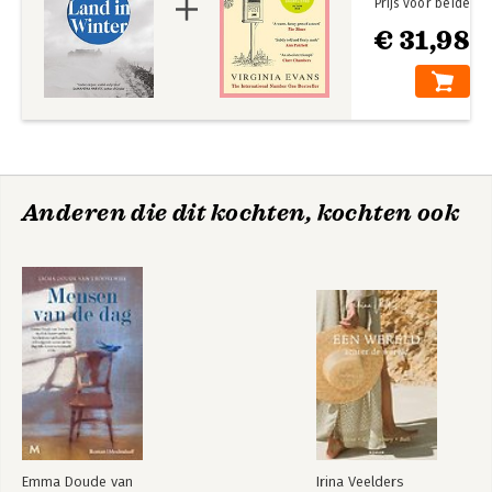
Prijs voor beide
€ 31,98
Anderen die dit kochten, kochten ook
Emma Doude van
Irina Veelders