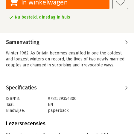
In winkelwagen
Nu besteld, dinsdag in huis
Samenvatting
Winter 1962. As Britain becomes engulfed in one the coldest
and longest winters on record, the lives of two newly married
couples are changed in surprising and irrevocable ways.
Specificaties
ISBN13:
9781529354300
Taal:
EN
Bindwijze:
paperback
Aantal pagina's:
384
Uitgever:
Hodder & Stoughton
Lezersrecensies
Verschijningsdatum:
30-9-2025