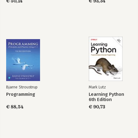
€ 50,14
€ 93,34
Hoe fictie werkt
Bekijk alle boeken
Bjarne Stroustrup
Mark Lutz
Programming
Learning Python
6th Edition
€ 88,54
€ 90,73