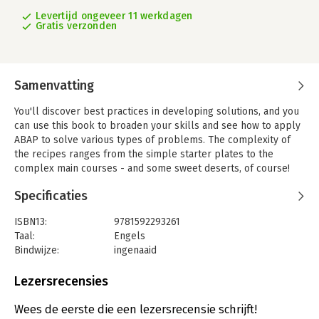
Levertijd ongeveer 11 werkdagen
Gratis verzonden
Samenvatting
You'll discover best practices in developing solutions, and you
can use this book to broaden your skills and see how to apply
ABAP to solve various types of problems. The complexity of
the recipes ranges from the simple starter plates to the
complex main courses - and some sweet deserts, of course!
Each chapter is a short tutorial in itself, all organized and
Specificaties
consolidated into an easy-to-read format. Many code samples,
screenshots, and different icons will help you to follow the
ISBN13:
9781592293261
best practices provided. Enjoy your ABAP meal!
Taal:
Engels
Bindwijze:
ingenaaid
Aantal pagina's:
548
Uitgever:
SAP Press
Lezersrecensies
Verschijningsdatum:
29-6-2010
Wees de eerste die een lezersrecensie schrijft!