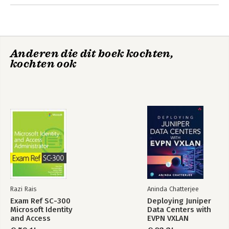
Anderen die dit boek kochten,
kochten ook
Project
How Fiction Works
Management for
the Unofficial
Project Manager
Razi Rais
Aninda Chatterjee
Exam Ref SC-300
Deploying Juniper
Microsoft Identity
Data Centers with
and Access
EVPN VXLAN
Administrator