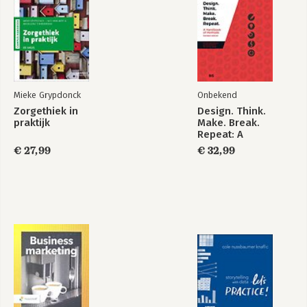
Mieke Grypdonck
Onbekend
Zorgethiek in
Design. Think.
praktijk
Make. Break.
Repeat: A
Handbook of
€ 27,99
€ 32,99
Methods (R