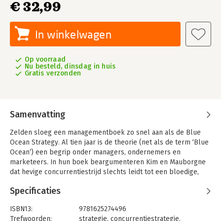
€ 32,99
In winkelwagen
Op voorraad
Nu besteld, dinsdag in huis
Gratis verzonden
Samenvatting
Zelden sloeg een managementboek zo snel aan als de Blue
Ocean Strategy. Al tien jaar is de theorie (net als de term ‘Blue
Ocean’) een begrip onder managers, ondernemers en
marketeers. In hun boek beargumenteren Kim en Mauborgne
dat hevige concurrentiestrijd slechts leidt tot een bloedige,
rode oceaan van rivalen die vechten om een almaar krimpende
Specificaties
winstmarge. Gebaseerd op een uitgebreide studie onder 150
bedrijven pleiten zij voor een creatie of ontdekking van een
ISBN13:
9781625274496
nieuwe, onontgonnen markt: de blauwe oceaan.
Trefwoorden:
strategie
,
concurrentiestrategie
,