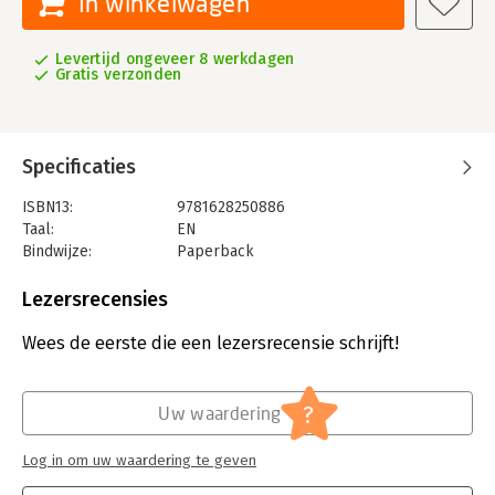
In winkelwagen
Levertijd ongeveer 8 werkdagen
Gratis verzonden
Specificaties
ISBN13:
9781628250886
Taal:
EN
Bindwijze:
Paperback
Aantal pagina's:
122
Uitgever:
Project Management Institute
Lezersrecensies
Wees de eerste die een lezersrecensie schrijft!
?
Uw waardering
Log in om uw waardering te geven