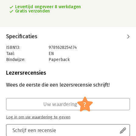
Levertijd ongeveer 8 werkdagen
Gratis verzonden
Specificaties
ISBN13:
9781628254174
Taal:
EN
Bindwijze:
Paperback
Aantal pagina's:
190
Uitgever:
Project Management Institute
Lezersrecensies
Wees de eerste die een lezersrecensie schrijft!
?
Uw waardering
Log in om uw waardering te geven
Schrijf een recensie