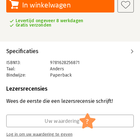
In winkelwagen
Levertijd ongeveer 8 werkdagen
Gratis verzonden
Specificaties
ISBN13:
9781628256871
Taal:
Anders
Bindwijze:
Paperback
Aantal pagina's:
368
Uitgever:
Project Management Institute
Lezersrecensies
Serie:
PMBOK® Guide
Wees de eerste die een lezersrecensie schrijft!
?
Uw waardering
Log in om uw waardering te geven