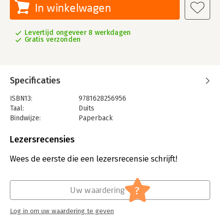
In winkelwagen
Levertijd ongeveer 8 werkdagen
Gratis verzonden
Specificaties
ISBN13:
9781628256956
Taal:
Duits
Bindwijze:
Paperback
Aantal pagina's:
368
Uitgever:
Project Management Institute
Lezersrecensies
Serie:
PMBOK® Guide
Wees de eerste die een lezersrecensie schrijft!
?
Uw waardering
Log in om uw waardering te geven