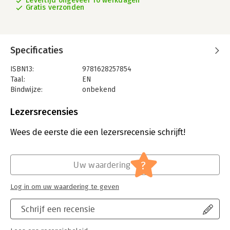
Levertijd ongeveer 16 werkdagen
Gratis verzonden
Specificaties
ISBN13:
9781628257854
Taal:
EN
Bindwijze:
onbekend
Uitgever:
Project Management Institute
Lezersrecensies
Wees de eerste die een lezersrecensie schrijft!
?
Uw waardering
Log in om uw waardering te geven
Schrijf een recensie