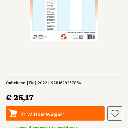
Onbekend
EN
2022
9781628257854
€ 25,17
In winkelwagen