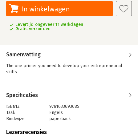
In winkelwagen
Levertijd ongeveer 11 werkdagen
Gratis verzonden
Samenvatting
The one primer you need to develop your entrepreneurial
skills.
Specificaties
ISBN13:
9781633693685
Taal:
Engels
Bindwijze:
paperback
Aantal pagina's:
304
Uitgever:
Harvard Business Review Press
Lezersrecensies
Verschijningsdatum:
2-12-2024