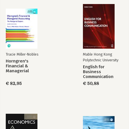
Tracie Miller-Nobles
Mable Hong Kong
Polytechnic University
Horngren's
Financial &
English for
Managerial
Business
Accounting, The
Communication
Managerial
€ 82,95
€ 50,88
Chapters, Global
Edition