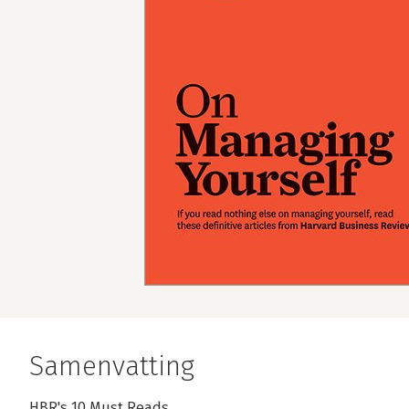
Samenvatting
HBR's 10 Must Reads