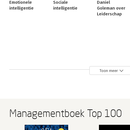
Emotionele
Sociale
Daniel
intelligentie
intelligentie
Goleman over
Leiderschap
Bekijk alle boeken
Toon meer
Over Clayton Christensen
Clayton Christensen is professor B
Business School. Hij schreef meerd
Managementboek Top 100
'The Innovator's Dilemma' dat in de
managementboek van het jaar en d
een van de zes belangrijkste boeke