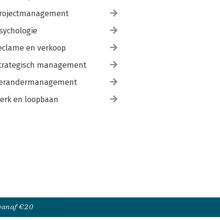
rojectmanagement
sychologie
eclame en verkoop
trategisch management
erandermanagement
erk en loopbaan
 vanaf €20