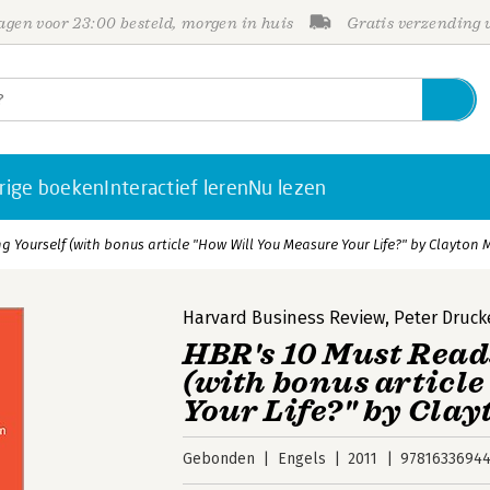
gen voor 23:00 besteld, morgen in huis
Gratis verzending
rige boeken
Interactief leren
Nu lezen
Yourself (with bonus article "How Will You Measure Your Life?" by Clayton M
Harvard Business Review
,
Peter Druck
HBR's 10 Must Read
(with bonus articl
Your Life?" by Clay
Gebonden
Engels
2011
97816336944