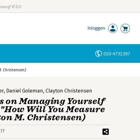
 vanaf €20
Inloggen
010-4731397
Personen
. Christensen)
Trefwoorden
er
,
Daniel Goleman
,
Clayton Christensen
s on Managing Yourself
e "How Will You Measure
ton M. Christensen)
77