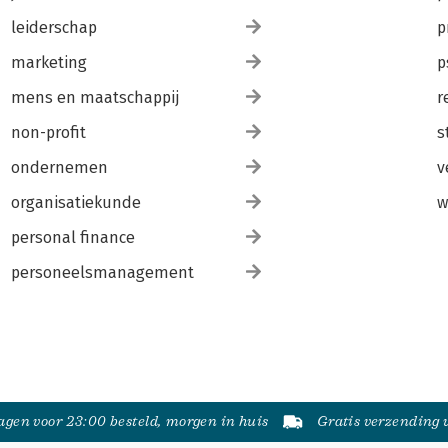
leiderschap
p
marketing
p
mens en maatschappij
r
non-profit
s
ondernemen
v
organisatiekunde
w
personal finance
personeelsmanagement
gen voor 23:00 besteld, morgen in huis
Gratis verzending