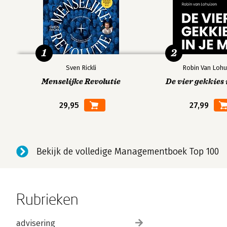
Andere boeken door Clayton Christ
1
2
Sven Rickli
Robin Van Lohu
Bekijk alle boeken
Menselijke Revolutie
De vier gekkies 
29,95
27,99
Bekijk de volledige Managementboek Top 100
Rubrieken
advisering