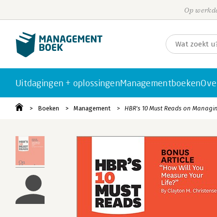
Op werkda
Uitdagingen + oplossingen
Managementboeken
Ove
Boeken
Management
HBR's 10 Must Reads on Managing 