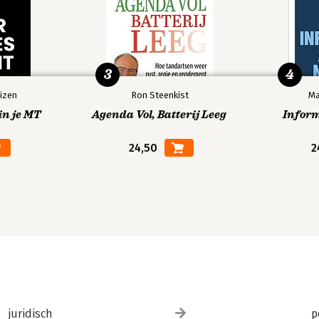
ensen
3
4
izen
Ron Steenkist
Ma
in je MT
Agenda Vol, Batterij Leeg
Infor
24,50
2
juridisch
p