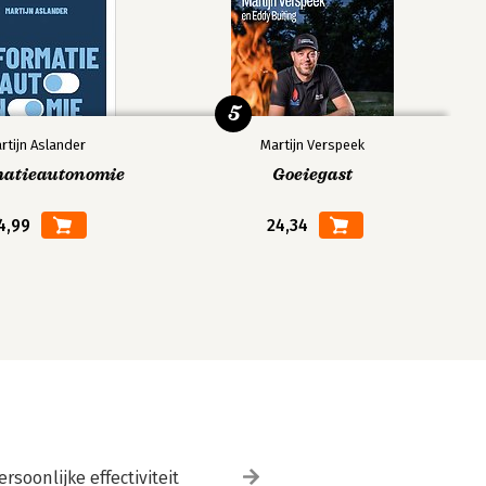
5
rtijn Aslander
Martijn Verspeek
matieautonomie
Goeiegast
4,99
24,34
ersoonlijke effectiviteit