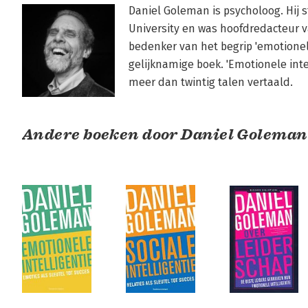
Daniel Goleman is psycholoog. Hij 
University en was hoofdredacteur va
bedenker van het begrip 'emotionele
gelijknamige boek. 'Emotionele intel
meer dan twintig talen vertaald.
Andere boeken door Daniel Goleman