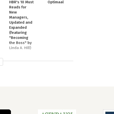
HBR's 10 Must
Optimaal
Reads for
New
Managers,
Updated and
Expanded
(featuring
"Becoming
the Boss" by
Linda A. Hill)
usiness Administration aan Harvard 
ere wereldwijde bestsellers waaronder 
 VS werd gekozen tot het beste 
oor The Economist genoemd wordt als 
n ooit geschreven.