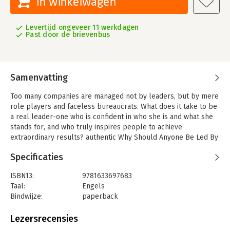
In winkelwagen
Levertijd ongeveer 11 werkdagen
Past door de brievenbus
Samenvatting
Too many companies are managed not by leaders, but by mere
role players and faceless bureaucrats. What does it take to be
a real leader-one who is confident in who she is and what she
stands for, and who truly inspires people to achieve
extraordinary results? authentic Why Should Anyone Be Led By
You?
Specificaties
ISBN13:
9781633697683
Taal:
Engels
Bindwijze:
paperback
Aantal pagina's:
256
Uitgever:
Harvard Business Review Press
Lezersrecensies
Verschijningsdatum:
7-5-2019