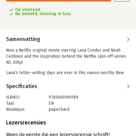
Op voorraad
Nu besteld, dinsdag in huis
Samenvatting
Now a Netflix original movie starring Lana Condor and Noah
Centineo and the inspiration behind the Netflix spin-off series
XO, Kitty!
Lana’s letter-writing days are over in this swoon-worthy New
York Times bestselling third book in the To All the Boys I’ve
Loved Before series. This special keepsake edition features a
Specificaties
deluxe faux notebook cover and includes new bonus content
from the author!
ISBN13:
9781665990189
Taal:
EN
Lara Jean is back!
Bindwijze:
paperback
Aantal pagina's:
336
We pick up a few months after the events of P.S. I Still Love
Uitgever:
Simon & Schuster Books for Young
Lezersrecensies
You, and everything in Lara Jean’s life is changing. There’s a lot
Readers
to be happy about: her adorable boyfriend Peter K, her dad
Druk:
1
Wees de eerste die een lezersrecensie schrijft!
getting remarried to their next-door neighbor Ms. Rothschild,