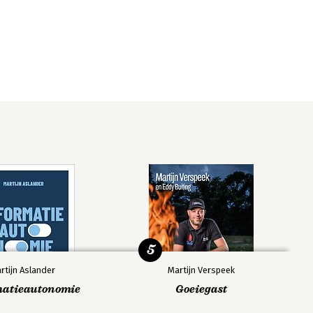
5
rtijn Aslander
Martijn Verspeek
matieautonomie
Goeiegast