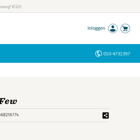
 vanaf €20
Inloggen
010-4731397
Personen
Trefwoorden
 Few
668216774