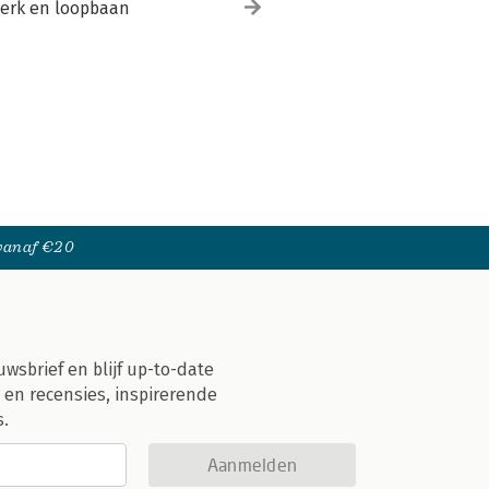
erk en loopbaan
 vanaf €20
uwsbrief en blijf up-to-date
 en recensies, inspirerende
s.
Aanmelden