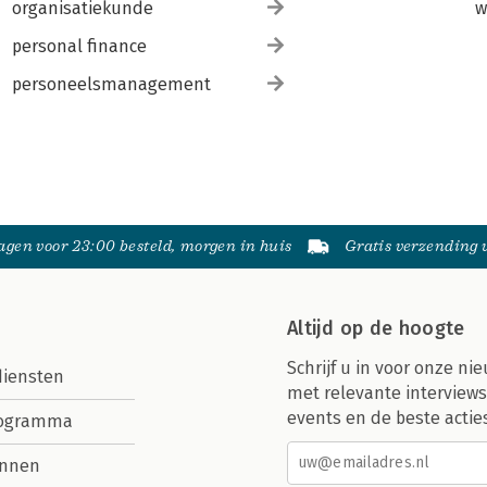
organisatiekunde
w
personal finance
personeelsmanagement
gen voor 23:00 besteld, morgen in huis
Gratis verzending
Altijd op de hoogte
Schrijf u in voor onze nie
diensten
met relevante interviews
events en de beste actie
rogramma
nnen