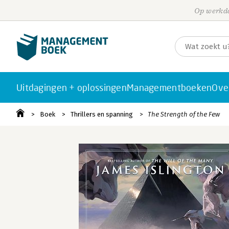
Op werkda
Uitdagingen + oplossingen
Managementboeken
Ove
Boek
Thrillers en spanning
The Strength of the Few