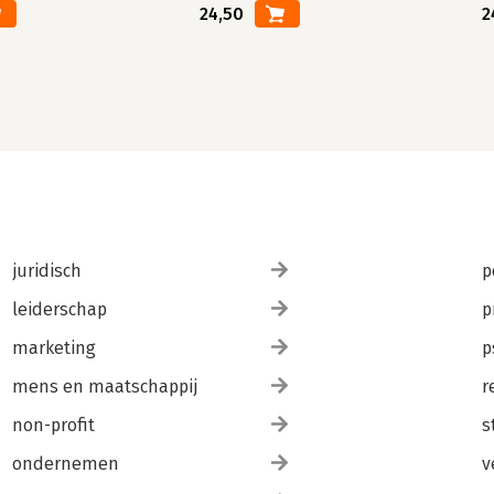
24,50
2
juridisch
p
leiderschap
p
marketing
p
mens en maatschappij
r
non-profit
s
ondernemen
v