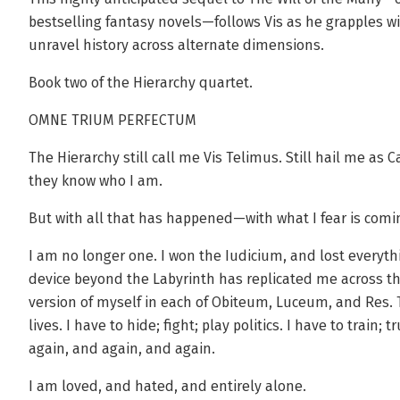
bestselling fantasy novels—follows Vis as he grapples w
unravel history across alternate dimensions.
Book two of the Hierarchy quartet.
OMNE TRIUM PERFECTUM
The Hierarchy still call me Vis Telimus. Still hail me as C
they know who I am.
But with all that has happened—with what I fear is com
I am no longer one. I won the Iudicium, and lost everyt
device beyond the Labyrinth has replicated me across th
version of myself in each of Obiteum, Luceum, and Res. T
lives. I have to hide; fight; play politics. I have to train; t
again, and again, and again.
I am loved, and hated, and entirely alone.