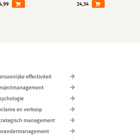
4,99
24,34
ersoonlijke effectiviteit
rojectmanagement
sychologie
eclame en verkoop
trategisch management
erandermanagement