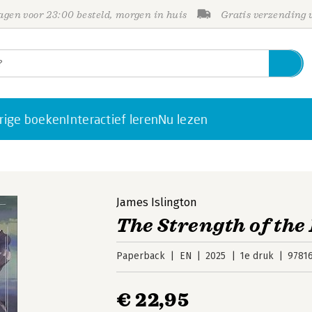
gen voor 23:00 besteld, morgen in huis
Gratis verzending
rige boeken
Interactief leren
Nu lezen
James Islington
The Strength of the
Paperback
EN
2025
1e druk
9781
€ 22,95