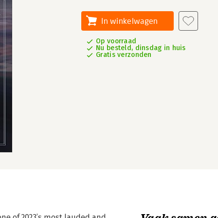
In winkelwagen
Op voorraad
Nu besteld, dinsdag in huis
Gratis verzonden
Vaak samen g
one of 2023’s most lauded and