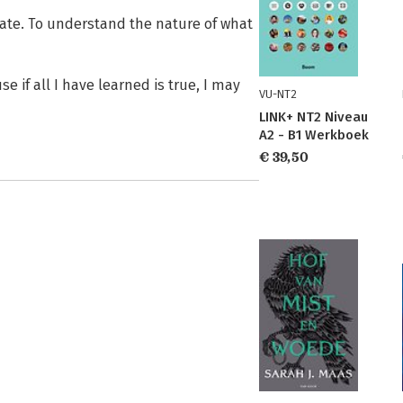
 late. To understand the nature of what
e if all I have learned is true, I may
VU-NT2
LINK+ NT2 Niveau
A2 - B1 Werkboek
€ 39,50