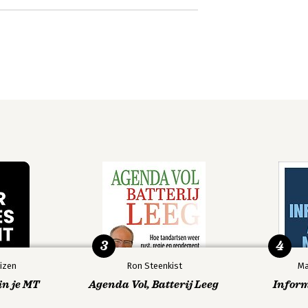
3
4
izen
Ron Steenkist
Ma
in je MT
Agenda Vol, Batterij Leeg
Infor