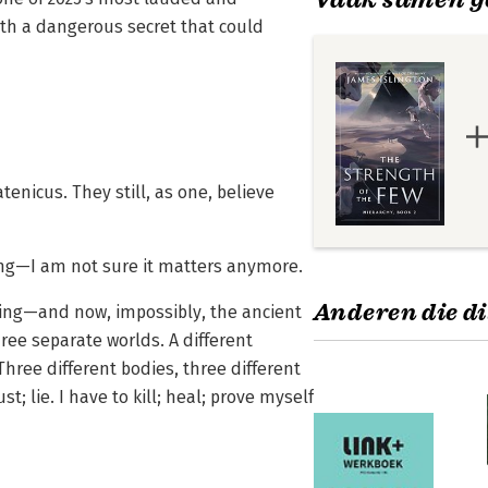
ith a dangerous secret that could
atenicus. They still, as one, believe
ing—I am not sure it matters anymore.
Anderen die di
hing—and now, impossibly, the ancient
ree separate worlds. A different
hree different bodies, three different
rust; lie. I have to kill; heal; prove myself