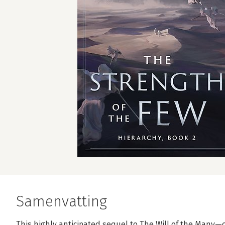
Samenvatting
This highly anticipated sequel to The Will of the Many—