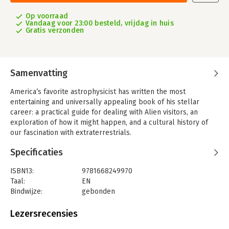
Op voorraad
Vandaag voor 23:00 besteld, vrijdag in huis
Gratis verzonden
Samenvatting
America’s favorite astrophysicist has written the most
entertaining and universally appealing book of his stellar
career: a practical guide for dealing with Alien visitors, an
exploration of how it might happen, and a cultural history of
our fascination with extraterrestrials.
“Ever since childhood,” writes Neil deGrasse Tyson, “I’ve wanted
Specificaties
to be abducted by Aliens.”
ISBN13:
9781668249970
Take Me to Your Leader is the culmination of a lifetime of
Taal:
EN
fascination, speculation, and the amassing of scientific data
Bindwijze:
gebonden
about the possibility of Aliens visiting Earth. Drawing on a
Aantal pagina's:
240
wealth of depictions from history, literature, pop culture, and
Uitgever:
Simon Six
Lezersrecensies
film, Tyson applies the universal laws of physics to make the
Druk:
2
case for what Aliens might look like, act like, how they might