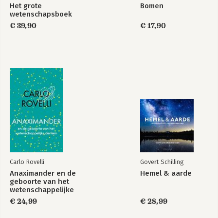
Het grote
Bomen
wetenschapsboek
€ 39,90
€ 17,90
Carlo Rovelli
Govert Schilling
Anaximander en de
Hemel & aarde
geboorte van het
wetenschappelijke
denken
€ 24,99
€ 28,99