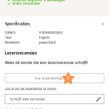
Levertijd ongeveer 8 werkdagen
Gratis verzonden
Specificaties
ISBN13:
9781680502602
Taal:
Engels
Bindwijze:
paperback
Aantal pagina's:
225
Uitgever:
John Wiley & Sons
Lezersrecensies
Verschijningsdatum:
21-11-2017
Wees de eerste die een lezersrecensie schrijft!
Hoofdrubriek:
Projectmanagement
?
Uw waardering
Log in om uw waardering te geven
Schrijf een recensie