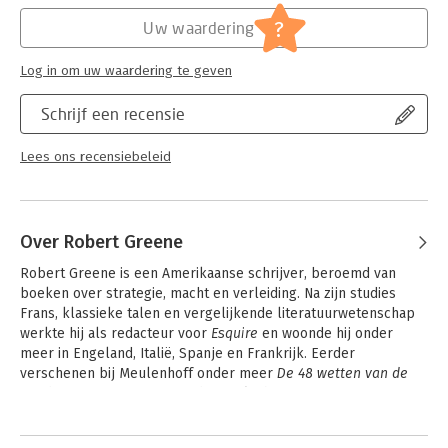
sense of purpose.
Hoofdrubriek:
Psychologie
?
Uw waardering
Whether at work, in relationships, or in shaping the world
around you, The Laws of Human Nature offers brilliant tactics
Log in om uw waardering te geven
for success, self-improvement, and self-defence.
Schrijf een recensie
Lees ons recensiebeleid
Over Robert Greene
Robert Greene is een Amerikaanse schrijver, beroemd van 
boeken over strategie, macht en verleiding. Na zijn studies 
Frans, klassieke talen en vergelijkende literatuurwetenschap 
werkte hij als redacteur voor 
Esquire
 en woonde hij onder 
meer in Engeland, Italië, Spanje en Frankrijk. Eerder 
verschenen bij Meulenhoff onder meer 
De 48 wetten van de 
macht
 en 
De 24 wetten van het verleiden
.
Andere boeken door Robert Greene