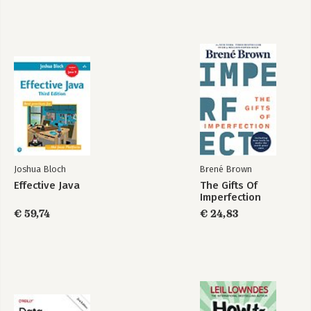
De 48 wetten van
Mastery
de macht -
beknopte editie
Bekijk alle boeken
Joshua Bloch
Brené Brown
Effective Java
The Gifts Of
Imperfection
€ 59,74
€ 24,83