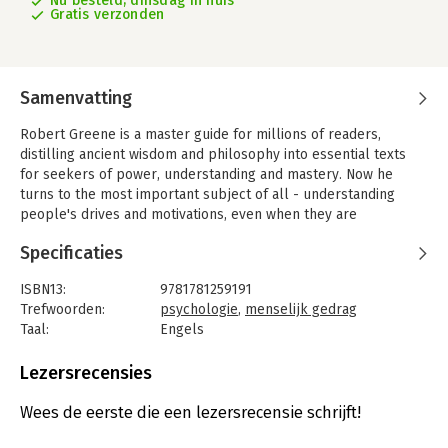
Nu besteld, dinsdag in huis
Gratis verzonden
Samenvatting
Robert Greene is a master guide for millions of readers,
distilling ancient wisdom and philosophy into essential texts
for seekers of power, understanding and mastery. Now he
turns to the most important subject of all - understanding
people's drives and motivations, even when they are
unconscious of them themselves. We are social animals.
Specificaties
Our very lives depend on our relationships with people.
Knowing why people do what they do is the most important
ISBN13:
9781781259191
tool we can possess, without which our other talents can only
Trefwoorden:
psychologie
,
menselijk gedrag
take us so far. Drawing from the ideas and examples of
Taal:
Engels
Pericles, Queen Elizabeth I, Martin Luther King Jr, and many
Bindwijze:
paperback
others, Greene teaches us how to detach ourselves from our
Aantal pagina's:
624
Lezersrecensies
own emotions and master self-control, how to develop the
Uitgever:
Profile Books
empathy that leads to insight, how to look behind people's
Druk:
1
Wees de eerste die een lezersrecensie schrijft!
masks, and how to resist conformity to develop your singular
Verschijningsdatum:
26-8-2024